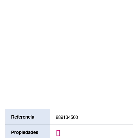
RWT (2)
capacidad de carga máx. [kg]
4000 (2)
tamaño de la plataforma, utilizable [mm]
1260 x 1060 (2)
Hubbereich [mm]
1085 – 1600 (1)
995 – 1420 (1)
Referencia
889134500
Propiedades