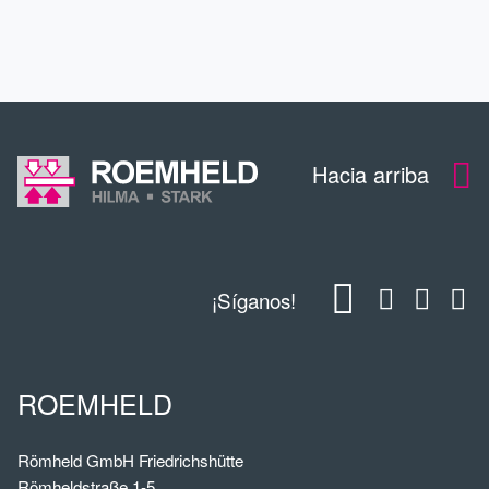
DESCARGAS
Hacia arriba
¡Síganos!
ROEMHELD
Römheld GmbH Friedrichshütte
Römheldstraße 1-5