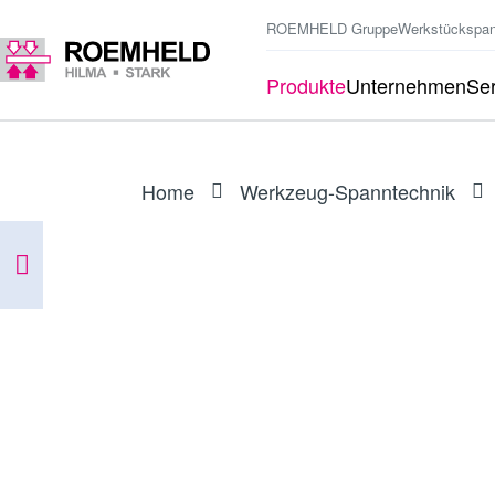
ROEMHELD Gruppe
Werkstückspa
Produkte
Unternehmen
Ser
Home
Werkzeug-Spanntechnik
BAUREIHE
3.1403
Hohlkolbenzylinder