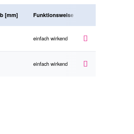
b [mm]
Funktionsweise
max. Betriebsdruc
einfach wirkend
175
einfach wirkend
175