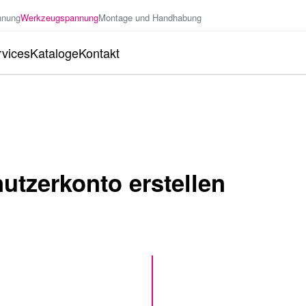
nnung
Werkzeugspannung
Montage und Handhabung
vices
Kataloge
Kontakt
tzerkonto erstellen