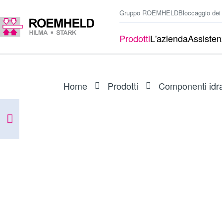
Gruppo ROEMHELD
Bloccaggio dei
Prodotti
L'azienda
Assiste
Home
Prodotti
Componenti idra
SERIE
F9.280-1
Distributori rotanti, a una vena fluid