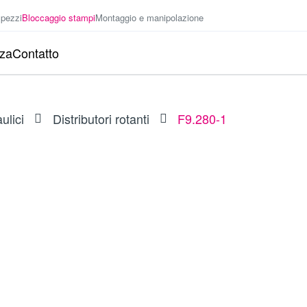
 pezzi
Bloccaggio stampi
Montaggio e manipolazione
nza
Contatto
ulici
Distributori rotanti
F9.280-1
a