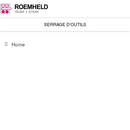
SERRAGE D’OUTILS
Home
ARTICLE
3548902A
Bride de serrage ébauche pour 18X5-XXX