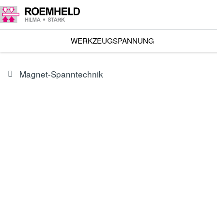
WERKZEUGSPANNUNG
Magnet-Spanntechnik
BAUREIHE
9.1136
R-MAG-R Magnet-Spannsysteme