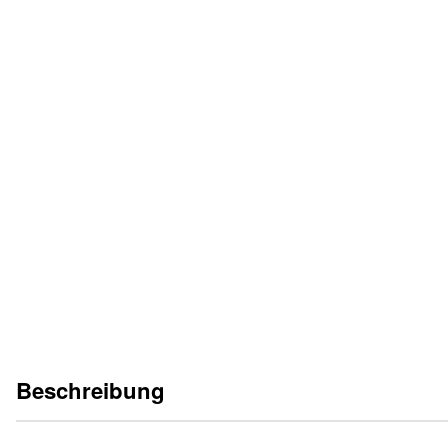
KATALOGBLATT
DE
EN
ES
FR
IT
PL
BETRIEBSANLEITUNG
Auf Anfrage.
Beschreibung