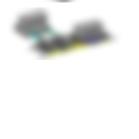
Tonnenschwere Werkzeuge
sicher und effizient wechseln
Auch der eigentliche Wechselvorgang wird zeitlich minimiert,
weil der Werkzeug-Wechseltisch mit integrierten Hubleisten und
Zug-Schub-System ausgestattet ist. Ein weiterer wichtiger
Punkt für die Bediener: Die kabelgebundene Handfernbedienung