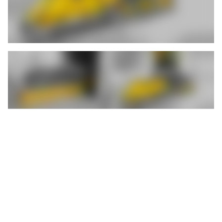
Sicheres Transportsystem mit
minimalem Rollwiderstand
Der Werkzeug-Wechseltisch wird auf flurebenen Rundschienen
geführt. Auf ihnen ist der Rollwiderstand so niedrig, dass
Traglasten bis zu 5 t sogar manuell von nur einer Person leicht